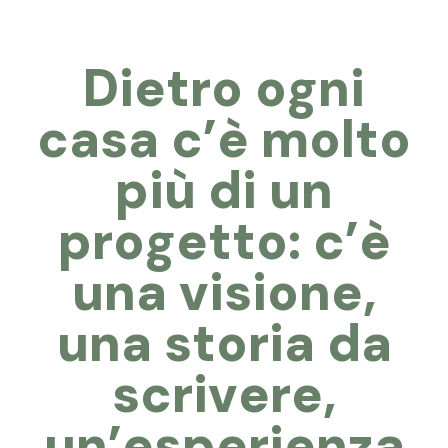
D
i
e
t
r
o
o
g
n
i
c
a
s
a
c
’
è
m
o
l
t
o
p
i
ù
d
i
u
n
p
r
o
g
e
t
t
o
:
c
’
è
u
n
a
v
i
s
i
o
n
e
,
u
n
a
s
t
o
r
i
a
d
a
s
c
r
i
v
e
r
e
,
u
n
’
e
s
p
e
r
i
e
n
z
a