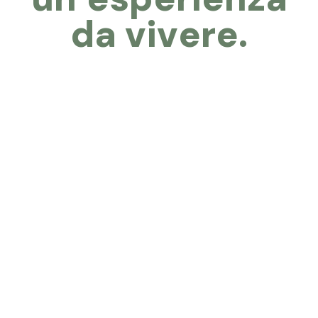
d
a
v
i
v
e
r
e
.