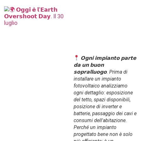
𝗢𝗴𝗻𝗶 𝗶𝗺𝗽𝗶𝗮𝗻𝘁𝗼 𝗽𝗮𝗿𝘁𝗲
𝗱𝗮 𝘂𝗻 𝗯𝘂𝗼𝗻
𝘀𝗼𝗽𝗿𝗮𝗹𝗹𝘂𝗼𝗴𝗼. Prima di
installare un impianto
fotovoltaico analizziamo
ogni dettaglio: esposizione
del tetto, spazi disponibili,
posizione di inverter e
batterie, passaggio dei cavi e
consumi dell'abitazione.
Perché un impianto
progettato bene non è solo