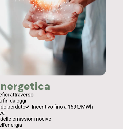
nergetica
fici attraverso
a fin da oggi
ndo perduto
Incentivo fino a 169€/MWh
ca
 delle emissioni nocive
ll’energia