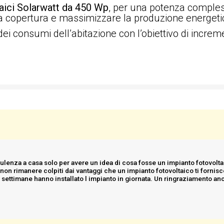
aici Solarwatt da 450 Wp
, per una potenza comples
ella copertura e massimizzare la produzione energetic
ei consumi dell’abitazione con l’obiettivo di increm
lenza a casa solo per avere un idea di cosa fosse un impianto fotovoltai
on rimanere colpiti dai vantaggi che un impianto fotovoltaico ti fornisce
 settimane hanno installato l impianto in giornata. Un ringraziamento an
signora Ornella..che ti segue passo passo per ogni evenienza.Mi sento di consigliare questa azienda .