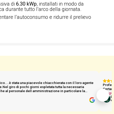
siva di
6.30 kWp
, installati in modo da
a durante tutto l’arco della giornata.
entare l’autoconsumo e ridurre il prelievo
co....è stata una piacevole chiacchierata con il loro agente
Profess
.Nel giro di pochi giorni espletata tutta la necessaria
Certame
che al personale dell amministrazione in particolare la
Leggi t
Gi
un