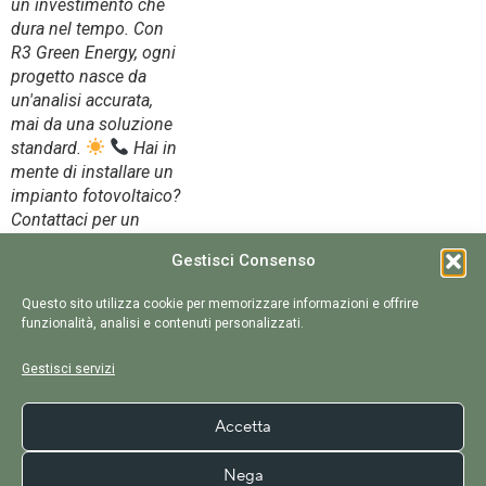
un investimento che
dura nel tempo. Con
R3 Green Energy, ogni
progetto nasce da
un'analisi accurata,
mai da una soluzione
standard.
Hai in
mente di installare un
impianto fotovoltaico?
Contattaci per un
sopralluogo senza
Gestisci Consenso
impegno.
#r3greenenergy
Questo sito utilizza cookie per memorizzare informazioni e offrire
#fotovoltaico
funzionalità, analisi e contenuti personalizzati.
#efficienzaenergetica
#risparmioenergetico
Gestisci servizi
#transizioneenergetica
Accetta
E SUGLI ALTRI SOCIAL...
Nega