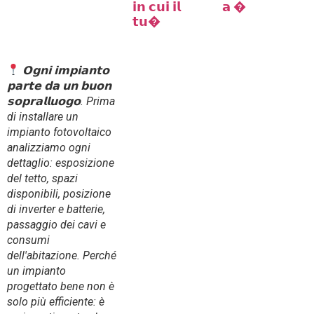
𝗢𝗴𝗻𝗶 𝗶𝗺𝗽𝗶𝗮𝗻𝘁𝗼
𝗽𝗮𝗿𝘁𝗲 𝗱𝗮 𝘂𝗻 𝗯𝘂𝗼𝗻
𝘀𝗼𝗽𝗿𝗮𝗹𝗹𝘂𝗼𝗴𝗼. Prima
di installare un
impianto fotovoltaico
analizziamo ogni
dettaglio: esposizione
del tetto, spazi
disponibili, posizione
di inverter e batterie,
passaggio dei cavi e
consumi
dell'abitazione. Perché
un impianto
progettato bene non è
solo più efficiente: è